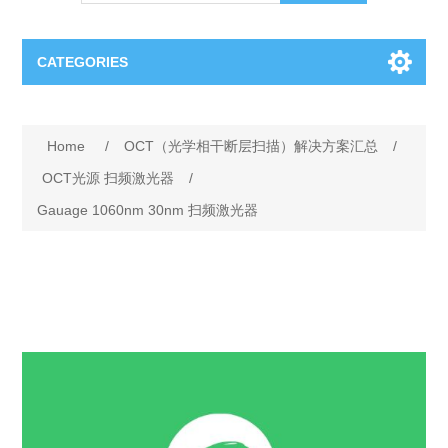
CATEGORIES
OCT（光学相干断层扫描）解决方案汇总
Home
/
OCT（光学相干断层扫描）解决方案汇总
/
BC Solar Cell Solution
OCT MZI干涉仪
OCT光源 扫频激光器
/
Gauage 1060nm 30nm 扫频激光器
OCT光源 扫频激光器
TOPCON
OCT 平衡探测器
Minority Carrier Lifetime Tester
Semiconductor Equipment
OCT数据采集卡
电阻率测试仪
Plasma Etching Equipment
Ingot Inspection
OCT（光学相干断层扫描）整机
透光率测试仪
Physical Vapor Deposition (PVD) Equipment
Perovskite Solar Cell
氧碳分析仪