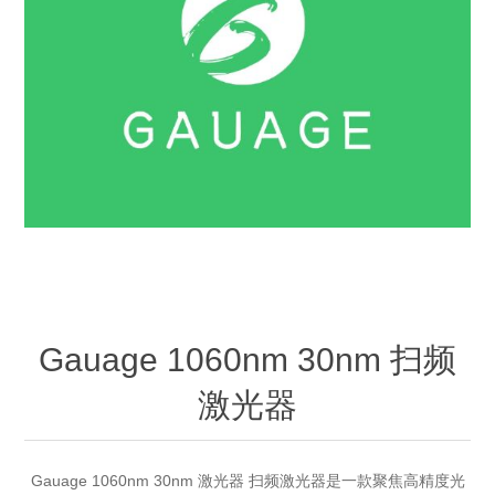
OCT 光源单元
椭偏仪（Ellipsometer）
Chemical Vapor Deposition (CVD) Equipment
光电直读光谱仪
Core optoelectronic devices
OCT干涉仪单元
Offline IV
湿法设备
GD-MS / ICP-MS
Light source for semiconductor equipment
Service Maintenance Calibration
OCT扫描系统
光能评价设备
立式炉管设备
X射线晶体定向仪
Holoeye空间光调制器
ECV spare parts
Other
TLM
离子注入设备
硅片硅块厚度
Thin-Film Lithium Niobate
TLM配件
Plasma Local Scrubber
Others
快速热处理设备
X射线形貌仪
相位调制器
Sinton Instruments 配件
精密电子秤
外延设备
标准样品（光伏）
Laser dust particle counter
Gauage 1060nm 30nm 扫频
激光器
薄层电阻量测系统
Sun Simulator
Gauage 1060nm 30nm 激光器 扫频激光器是一款聚焦高精度光