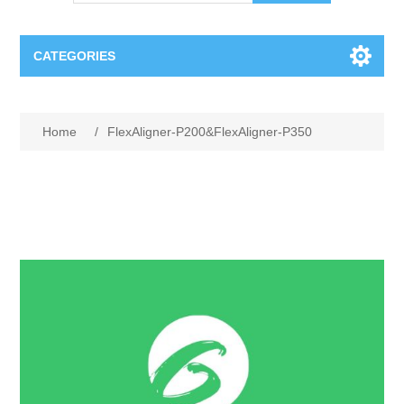
CATEGORIES
OCT（光学相干断层扫描）解决方案汇总
Home
/
FlexAligner-P200&FlexAligner-P350
BC Solar Cell Solution
OCT MZI干涉仪
OCT光源 扫频激光器
TOPCON
OCT 平衡探测器
Minority Carrier Lifetime Tester
Semiconductor Equipment
OCT数据采集卡
电阻率测试仪
Plasma Etching Equipment
Ingot Inspection
OCT（光学相干断层扫描）整机
透光率测试仪
Physical Vapor Deposition (PVD) Equipment
Perovskite Solar Cell
氧碳分析仪