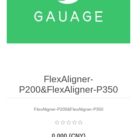
OCT 光源单元
椭偏仪（Ellipsometer）
Chemical Vapor Deposition (CVD) Equipment
光电直读光谱仪
Core optoelectronic devices
OCT干涉仪单元
Offline IV
湿法设备
GD-MS / ICP-MS
Light source for semiconductor equipment
Service Maintenance Calibration
OCT扫描系统
光能评价设备
立式炉管设备
X射线晶体定向仪
Holoeye空间光调制器
ECV spare parts
Other
TLM
离子注入设备
硅片硅块厚度
Thin-Film Lithium Niobate
TLM配件
Plasma Local Scrubber
Others
快速热处理设备
X射线形貌仪
相位调制器
Sinton Instruments 配件
FlexAligner-
精密电子秤
P200&FlexAligner-P350
外延设备
标准样品（光伏）
Laser dust particle counter
FlexAligner-P200&FlexAligner-P350
薄层电阻量测系统
Sun Simulator
0.000 (CNY)