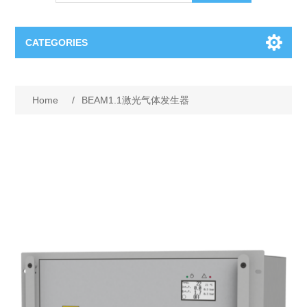
CATEGORIES
OCT（光学相干断层扫描）解决方案汇总
Home
/
BEAM1.1激光气体发生器
BC Solar Cell Solution
OCT MZI干涉仪
OCT光源 扫频激光器
TOPCON
OCT 平衡探测器
Minority Carrier Lifetime Tester
Semiconductor Equipment
OCT数据采集卡
电阻率测试仪
Plasma Etching Equipment
Ingot Inspection
OCT（光学相干断层扫描）整机
透光率测试仪
Physical Vapor Deposition (PVD) Equipment
Perovskite Solar Cell
氧碳分析仪