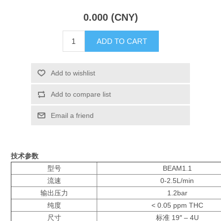
X射线类
0.000 (CNY)
ADD TO CART
Customer Partner
Add to wishlist
Add to compare list
Email a friend
技术参数
型号
BEAM1.1
流速
0-2.5L/min
输出压力
1.2bar
纯度
< 0.05 ppm THC
尺寸
标准 19″ – 4U