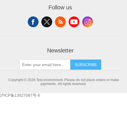
Recently viewed products
Apply for vendor account
Follow us
Compare products list
New products
Newsletter
SUBSCRIBE
Copyright © 2026 Test environment. Please do not place orders or make
payments.. All rights reserved.
沪ICP备13027087号-6