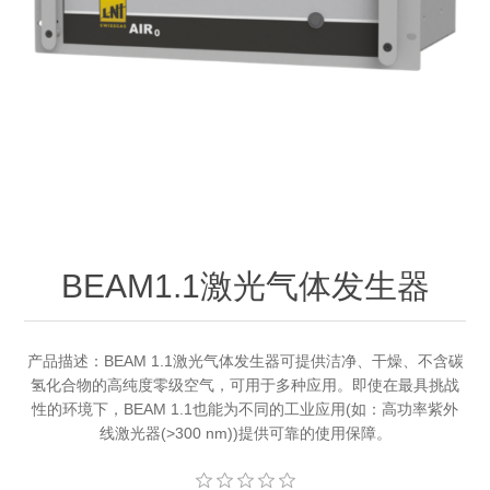
OCT 光源单元
椭偏仪（Ellipsometer）
Chemical Vapor Deposition (CVD) Equipment
光电直读光谱仪
Core optoelectronic devices
OCT干涉仪单元
Offline IV
湿法设备
GD-MS / ICP-MS
Light source for semiconductor equipment
Service Maintenance Calibration
OCT扫描系统
光能评价设备
立式炉管设备
X射线晶体定向仪
Holoeye空间光调制器
ECV spare parts
Other
TLM
离子注入设备
硅片硅块厚度
Thin-Film Lithium Niobate
TLM配件
Plasma Local Scrubber
Others
快速热处理设备
X射线形貌仪
相位调制器
Sinton Instruments 配件
精密电子秤
BEAM1.1激光气体发生器
外延设备
标准样品（光伏）
Laser dust particle counter
产品描述：BEAM 1.1激光气体发生器可提供洁净、干燥、不含碳
氢化合物的高纯度零级空气，可用于多种应用。即使在最具挑战
薄层电阻量测系统
性的环境下，BEAM 1.1也能为不同的工业应用(如：高功率紫外
线激光器(>300 nm))提供可靠的使用保障。
Sun Simulator