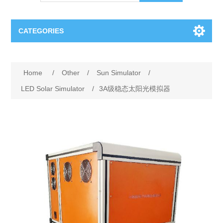
CATEGORIES
OCT（光学相干断层扫描）解决方案汇总
Home
/
Other
/
Sun Simulator
/
BC Solar Cell Solution
OCT MZI干涉仪
LED Solar Simulator
/
3A级稳态太阳光模拟器
OCT光源 扫频激光器
TOPCON
OCT 平衡探测器
Minority Carrier Lifetime Tester
Semiconductor Equipment
OCT数据采集卡
电阻率测试仪
Plasma Etching Equipment
Ingot Inspection
OCT（光学相干断层扫描）整机
透光率测试仪
Physical Vapor Deposition (PVD) Equipment
Perovskite Solar Cell
氧碳分析仪