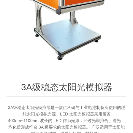
OCT 光源单元
椭偏仪（Ellipsometer）
Chemical Vapor Deposition (CVD) Equipment
光电直读光谱仪
Core optoelectronic devices
OCT干涉仪单元
Offline IV
湿法设备
GD-MS / ICP-MS
Light source for semiconductor equipment
Service Maintenance Calibration
OCT扫描系统
光能评价设备
立式炉管设备
X射线晶体定向仪
Holoeye空间光调制器
ECV spare parts
Other
TLM
离子注入设备
硅片硅块厚度
Thin-Film Lithium Niobate
TLM配件
Plasma Local Scrubber
Others
快速热处理设备
X射线形貌仪
相位调制器
Sinton Instruments 配件
精密电子秤
3A级稳态太阳光模拟器
外延设备
标准样品（光伏）
Laser dust particle counter
3A级稳态太阳光模拟器是一款供科研与工业电池制备所使用的理
薄层电阻量测系统
想太阳光模拟光源，LED 太阳光模拟器采用覆盖
400nm~1100nm 波长的 LED 作为光源，经过光谱拟合、混光、
Sun Simulator
均化后形成符合 3A 级要求的太阳光模拟器。 广泛适用于太阳能