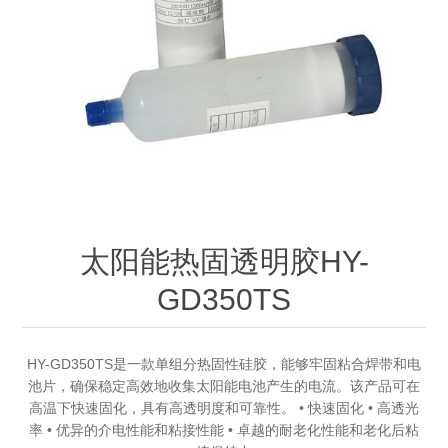
OCT 光源单元
椭偏仪（Ellipsometer）
Chemical Vapor Deposition (CVD) Equipment
光电直读光谱仪
Core optoelectronic devices
OCT干涉仪单元
Offline IV
湿法设备
GD-MS / ICP-MS
Light source for semiconductor equipment
Service Maintenance Calibration
OCT扫描系统
光能评价设备
立式炉管设备
X射线晶体定向仪
Holoeye空间光调制器
ECV spare parts
Other
TLM
离子注入设备
硅片硅块厚度
Thin-Film Lithium Niobate
TLM配件
Plasma Local Scrubber
Others
快速热处理设备
X射线形貌仪
相位调制器
Sinton Instruments 配件
精密电子秤
太阳能热固透明胶HY-
GD350TS
外延设备
标准样品（光伏）
Laser dust particle counter
薄层电阻量测系统
HY-GD350TS是一款单组分热固性硅胶，能够牢固粘合焊带和电
池片，确保稳定高效地收集太阳能电池产生的电流。该产品可在
高温下快速固化，具有高透明度和可靠性。 • 快速固化 • 高透光
Sun Simulator
率 • 优异的介电性能和粘接性能 • 卓越的耐老化性能和老化后粘