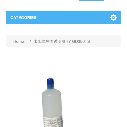
CATEGORIES
OCT（光学相干断层扫描）解决方案汇总
Home
/
太阳能热固透明胶HY-GD350TS
BC Solar Cell Solution
OCT MZI干涉仪
OCT光源 扫频激光器
TOPCON
OCT 平衡探测器
Minority Carrier Lifetime Tester
Semiconductor Equipment
OCT数据采集卡
电阻率测试仪
Plasma Etching Equipment
Ingot Inspection
OCT（光学相干断层扫描）整机
透光率测试仪
Physical Vapor Deposition (PVD) Equipment
Perovskite Solar Cell
氧碳分析仪