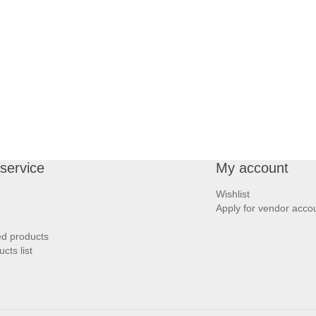
service
My account
Wishlist
Apply for vendor acco
ed products
ts list