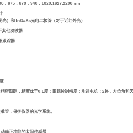
0，675，870，940，1020,1627,2200 nm
计
光）和 InGaAs光电二极管（对于近红外光）
对于其他滤波器
阳跟踪器
0度
作精密跟踪，精度优于
0.1度；跟踪控制精度：步进电机：2路，方位角和天顶
校准管，保护仪器的光学系统。
自动修正功能的太阳传感器