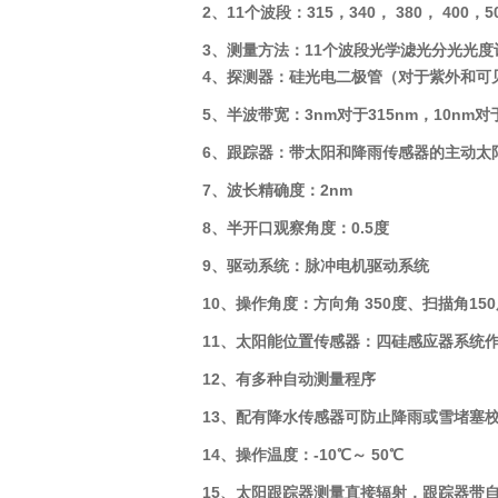
2、11个波段：315，340
，
380
，
400，50
3、测量方法：11个波段
光学滤光分光光度
4、探测器：硅光电二极管（对于紫外和可见
5、半波
带宽：
3nm对于315nm，10nm
6、跟踪器：带太阳和降雨传感器的主动太
7、
波长精确度：
2nm
8、半开口观察角度：0.5度
9、驱动系统：脉冲电机驱动系统
10、操作角度：方向角 350度、扫描角15
11、太阳能位置传感器
：四硅感应器系统
12、有多种自动测量程序
13、配有降水传感器可防止降雨或雪堵塞
14、操作温度：-10℃～ 50℃
15、太阳跟踪器测量直接辐射，跟踪器带