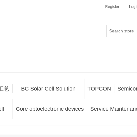
Register
Log 
汇总
BC Solar Cell Solution
TOPCON
Semico
ll
Core optoelectronic devices
Service Maintenanc