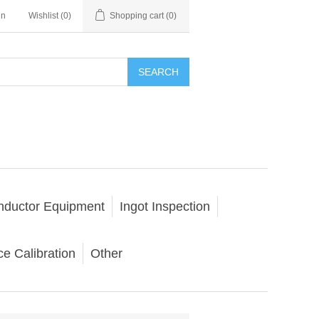
in
Wishlist
(0)
Shopping cart
(0)
SEARCH
nductor Equipment
Ingot Inspection
e Calibration
Other