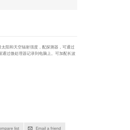
测量太阳和天空辐射强度，配探测器，可通过
据通过微处理器记录到电脑上。可加配长波
ompare list
Email a friend