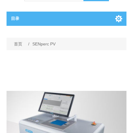
目录
OCT（光学相干断层扫描）解决方案汇总
首页
/
SENperc PV
BC电池解决方案
OCT MZI干涉仪
OCT光源 扫频激光器
TOPCON电池片研发解决方案
OCT 平衡探测器
少子寿命测试仪
半导体装备
OCT数据采集卡
电阻率测试仪
等离子刻蚀设备
晶锭检测质量控制
OCT（光学相干断层扫描）整机
透光率测试仪
物理气相沉积设备
钙钛矿太阳能电池
氧碳分析仪