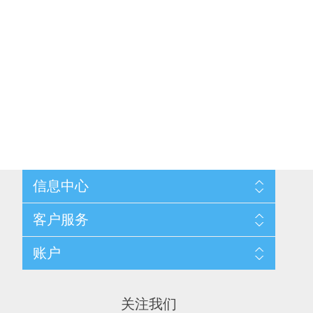
信息中心
网站地图
客户服务
配送与退换政策
隐私条款
搜索
账户
关于我们
新闻
联系我们
博客
愿望清单
最近浏览产品
申请供应商账户
产品比较
关注我们