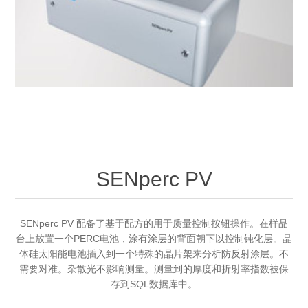
OCT 光源单元
椭偏仪（Ellipsometer）
化学气相沉积设备
光电直读光谱仪
光电类核心器件
OCT干涉仪单元
离线 IV 测试仪
湿法设备
GD-MS / ICP-MS
半导体设备用光源
耗材售后/维修/校准
OCT扫描系统
光能评价设备
立式炉管设备
X射线晶体定向仪
Holoeye空间光调制器
ECV配件
其他
TLM
离子注入设备
硅片硅块厚度
薄膜铌酸锂
TLM配件
等离子体局部废气处理设备
Others
快速热处理设备
X射线形貌仪
相位调制器
Sinton Instruments 配件
SENperc PV
精密电子秤
外延设备
标准样品（光伏）
激光尘埃粒子计数器
SENperc PV 配备了基于配方的用于质量控制按钮操作。在样品
台上放置一个PERC电池，涂有涂层的背面朝下以控制钝化层。晶
薄层电阻量测系统
体硅太阳能电池插入到一个特殊的晶片架来分析防反射涂层。不
需要对准。杂散光不影响测量。测量到的厚度和折射率指数被保
存到SQL数据库中。
太阳模拟器