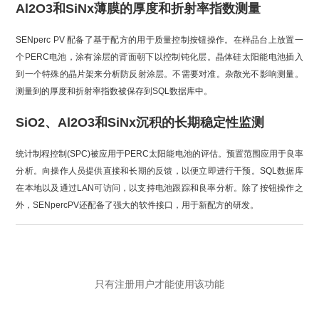
Al2O3和SiNx薄膜的厚度和折射率指数测量
SENperc PV 配备了基于配方的用于质量控制按钮操作。在样品台上放置一
个PERC电池，涂有涂层的背面朝下以控制钝化层。晶体硅太阳能电池插入
到一个特殊的晶片架来分析防反射涂层。不需要对准。杂散光不影响测量。
测量到的厚度和折射率指数被保存到SQL数据库中。
SiO2、Al2O3和SiNx沉积的长期稳定性监测
统计制程控制(SPC)被应用于PERC太阳能电池的评估。预置范围应用于良率
分析。向操作人员提供直接和长期的反馈，以便立即进行干预。SQL数据库
在本地以及通过LAN可
访问，以支持电池跟踪和良率分析。除了按钮操作之
外，SENpercPV还配备了强大的软件接口，用于新配方的研发。
只有注册用户才能使用该功能