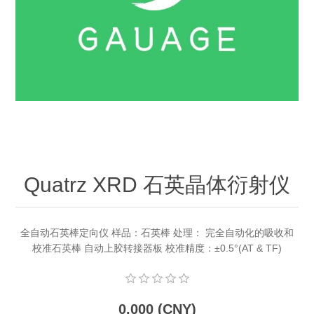
OCT 光源单元
椭偏仪（Ellipsometer）
化学气相沉积设备
光电直读光谱仪
光电类核心器件
OCT干涉仪单元
离线 IV 测试仪
湿法设备
GD-MS / ICP-MS
半导体设备用光源
耗材售后/维修/校准
OCT扫描系统
光能评价设备
立式炉管设备
X射线晶体定向仪
Holoeye空间光调制器
ECV配件
其他
TLM
离子注入设备
硅片硅块厚度
薄膜铌酸锂
TLM配件
等离子体局部废气处理设备
Others
快速热处理设备
X射线形貌仪
相位调制器
Sinton Instruments 配件
精密电子秤
Quatrz XRD 石英晶体衍射仪
外延设备
标准样品（光伏）
激光尘埃粒子计数器
全自动石英棒定向仪 样品：石英棒 处理： 完全自动化的吸收和
校准石英棒 自动上胶转接器板 校准精度：±0.5°(AT & TF)
薄层电阻量测系统
太阳模拟器
0.000 (CNY)