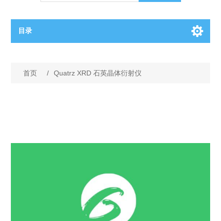
目录
OCT（光学相干断层扫描）解决方案汇总
首页
/
Quatrz XRD 石英晶体衍射仪
BC电池解决方案
OCT MZI干涉仪
OCT光源 扫频激光器
TOPCON电池片研发解决方案
OCT 平衡探测器
少子寿命测试仪
半导体装备
OCT数据采集卡
电阻率测试仪
等离子刻蚀设备
晶锭检测质量控制
OCT（光学相干断层扫描）整机
透光率测试仪
物理气相沉积设备
钙钛矿太阳能电池
氧碳分析仪