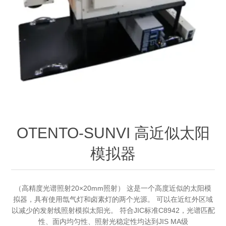
OCT 光源单元
椭偏仪（Ellipsometer）
化学气相沉积设备
光电直读光谱仪
光电类核心器件
OCT干涉仪单元
离线 IV 测试仪
湿法设备
GD-MS / ICP-MS
半导体设备用光源
耗材售后/维修/校准
OCT扫描系统
光能评价设备
立式炉管设备
X射线晶体定向仪
Holoeye空间光调制器
ECV配件
其他
TLM
离子注入设备
硅片硅块厚度
薄膜铌酸锂
TLM配件
等离子体局部废气处理设备
Others
快速热处理设备
X射线形貌仪
相位调制器
Sinton Instruments 配件
精密电子秤
OTENTO-SUNVI 高近似太阳
外延设备
模拟器
标准样品（光伏）
激光尘埃粒子计数器
薄层电阻量测系统
（高精度光谱照射20×20mm照射） 这是一个高度近似的太阳模
拟器，具有使用氙气灯和卤素灯的两个光源。 可以在近红外区域
以减少的发射线照射模拟太阳光。 符合JIC标准C8942，光谱匹配
太阳模拟器
性、面内均匀性、照射光稳定性均达到JIS MA级