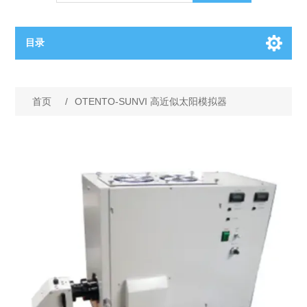
目录
OCT（光学相干断层扫描）解决方案汇总
首页
/
OTENTO-SUNVI 高近似太阳模拟器
BC电池解决方案
OCT MZI干涉仪
OCT光源 扫频激光器
TOPCON电池片研发解决方案
OCT 平衡探测器
少子寿命测试仪
半导体装备
OCT数据采集卡
电阻率测试仪
等离子刻蚀设备
晶锭检测质量控制
OCT（光学相干断层扫描）整机
透光率测试仪
物理气相沉积设备
钙钛矿太阳能电池
氧碳分析仪