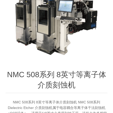
OCT 光源单元
椭偏仪（Ellipsometer）
化学气相沉积设备
光电直读光谱仪
光电类核心器件
OCT干涉仪单元
离线 IV 测试仪
湿法设备
GD-MS / ICP-MS
半导体设备用光源
耗材售后/维修/校准
OCT扫描系统
光能评价设备
立式炉管设备
X射线晶体定向仪
Holoeye空间光调制器
ECV配件
其他
TLM
离子注入设备
硅片硅块厚度
薄膜铌酸锂
TLM配件
等离子体局部废气处理设备
Others
快速热处理设备
X射线形貌仪
相位调制器
Sinton Instruments 配件
精密电子秤
NMC 508系列 8英寸等离子体
外延设备
标准样品（光伏）
激光尘埃粒子计数器
介质刻蚀机
薄层电阻量测系统
NMC 508系列 8英寸等离子体介质刻蚀机 NMC 508系列
太阳模拟器
Dielectric Etcher 介质刻蚀机属于电容耦合等离子体干法刻蚀机