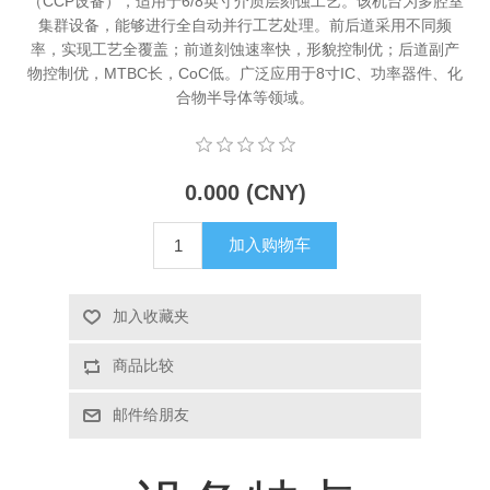
（CCP设备），适用于6/8英寸介质层刻蚀工艺。该机台为多腔室
集群设备，能够进行全自动并行工艺处理。前后道采用不同频
X射线类
率，实现工艺全覆盖；前道刻蚀速率快，形貌控制优；后道副产
物控制优，MTBC长，CoC低。广泛应用于8寸IC、功率器件、化
客户伙伴计划
合物半导体等领域。
0.000 (CNY)
加入购物车
加入收藏夹
商品比较
邮件给朋友