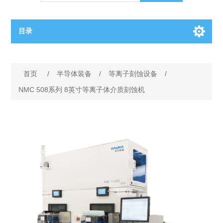
目录
OCT（光学相干断层扫描）解决方案汇总
首页
/
半导体装备
/
等离子刻蚀设备
/
BC电池解决方案
OCT MZI干涉仪
NMC 508系列 8英寸等离子体介质刻蚀机
OCT光源 扫频激光器
TOPCON电池片研发解决方案
OCT 平衡探测器
少子寿命测试仪
半导体装备
OCT数据采集卡
电阻率测试仪
等离子刻蚀设备
晶锭检测质量控制
OCT（光学相干断层扫描）整机
透光率测试仪
物理气相沉积设备
钙钛矿太阳能电池
氧碳分析仪