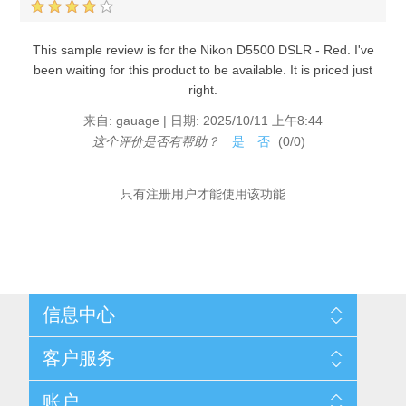
This sample review is for the Nikon D5500 DSLR - Red. I've
been waiting for this product to be available. It is priced just
right.
来自:
gauage
|
日期:
2025/10/11 上午8:44
这个评价是否有帮助？
是
否
(
0
/
0
)
只有注册用户才能使用该功能
信息中心
网站地图
客户服务
配送与退换政策
隐私条款
搜索
账户
关于我们