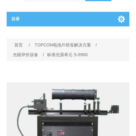
目录
OCT（光学相干断层扫描）解决方案汇总
首页
/
TOPCON电池片研发解决方案
/
BC电池解决方案
OCT MZI干涉仪
光能评价设备
/
标准光源单元 S-9900
OCT光源 扫频激光器
TOPCON电池片研发解决方案
OCT 平衡探测器
少子寿命测试仪
半导体装备
OCT数据采集卡
电阻率测试仪
等离子刻蚀设备
晶锭检测质量控制
OCT（光学相干断层扫描）整机
透光率测试仪
物理气相沉积设备
钙钛矿太阳能电池
氧碳分析仪