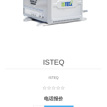
OCT 光源单元
椭偏仪（Ellipsometer）
化学气相沉积设备
光电直读光谱仪
光电类核心器件
OCT干涉仪单元
离线 IV 测试仪
湿法设备
GD-MS / ICP-MS
半导体设备用光源
耗材售后/维修/校准
OCT扫描系统
光能评价设备
立式炉管设备
X射线晶体定向仪
Holoeye空间光调制器
ECV配件
其他
TLM
离子注入设备
硅片硅块厚度
薄膜铌酸锂
TLM配件
等离子体局部废气处理设备
Others
快速热处理设备
X射线形貌仪
相位调制器
Sinton Instruments 配件
ISTEQ
精密电子秤
外延设备
标准样品（光伏）
激光尘埃粒子计数器
ISTEQ
薄层电阻量测系统
电话报价
太阳模拟器