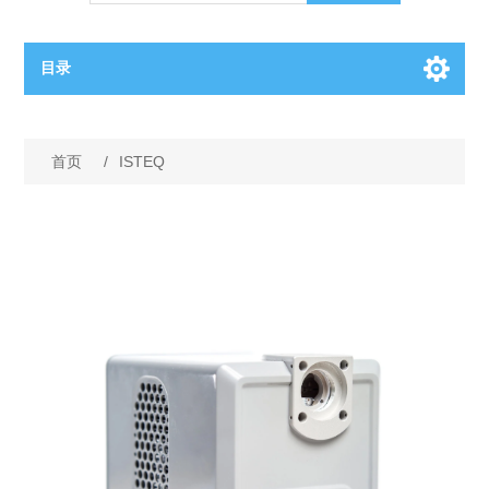
目录
OCT（光学相干断层扫描）解决方案汇总
首页
/
ISTEQ
BC电池解决方案
OCT MZI干涉仪
OCT光源 扫频激光器
TOPCON电池片研发解决方案
OCT 平衡探测器
少子寿命测试仪
半导体装备
OCT数据采集卡
电阻率测试仪
等离子刻蚀设备
晶锭检测质量控制
OCT（光学相干断层扫描）整机
透光率测试仪
物理气相沉积设备
钙钛矿太阳能电池
氧碳分析仪