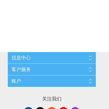
信息中心
网站地图
客户服务
配送与退换政策
隐私条款
搜索
账户
关于我们
新闻
联系我们
博客
愿望清单
最近浏览产品
申请供应商账户
产品比较
关注我们
新产品