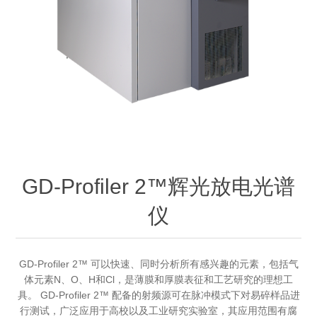
OCT 光源单元
椭偏仪（Ellipsometer）
化学气相沉积设备
光电直读光谱仪
光电类核心器件
OCT干涉仪单元
离线 IV 测试仪
湿法设备
GD-MS / ICP-MS
半导体设备用光源
耗材售后/维修/校准
OCT扫描系统
光能评价设备
立式炉管设备
X射线晶体定向仪
Holoeye空间光调制器
ECV配件
其他
TLM
离子注入设备
硅片硅块厚度
薄膜铌酸锂
TLM配件
等离子体局部废气处理设备
Others
快速热处理设备
X射线形貌仪
相位调制器
Sinton Instruments 配件
精密电子秤
GD-Profiler 2™辉光放电光谱
外延设备
仪
标准样品（光伏）
激光尘埃粒子计数器
薄层电阻量测系统
GD-Profiler 2™ 可以快速、同时分析所有感兴趣的元素，包括气
体元素N、O、H和Cl，是薄膜和厚膜表征和工艺研究的理想工
具。 GD-Profiler 2™ 配备的射频源可在脉冲模式下对易碎样品进
太阳模拟器
行测试，广泛应用于高校以及工业研究实验室，其应用范围有腐