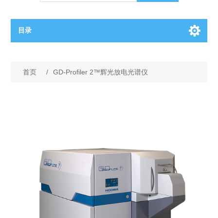
目录
OCT（光学相干断层扫描）解决方案汇总
首页
/
GD-Profiler 2™辉光放电光谱仪
BC电池解决方案
OCT MZI干涉仪
OCT光源 扫频激光器
TOPCON电池片研发解决方案
OCT 平衡探测器
少子寿命测试仪
半导体装备
OCT数据采集卡
电阻率测试仪
等离子刻蚀设备
晶锭检测质量控制
OCT（光学相干断层扫描）整机
透光率测试仪
物理气相沉积设备
钙钛矿太阳能电池
氧碳分析仪