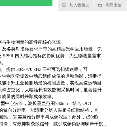
加入收藏夹
商品比较
测与生物测量的高性能核心光源，
）及各类对指标要求严苛的高精度光学应用场景，凭
 SPSR 四大核心指标的协同优势，为生物测量需求
案。
 30/50/70 kHz 三档可选扫频速率，可
少生物医学场景中动态组织成像的运动伪影，清晰捕
也能提升工业检测场景的检测通量，实现高速运动目
型采样占空比，大幅延长有效数据采集时间，显著提升
像质量的同时兼顾成像效率。
典型中心波长，波长覆盖范围≥30nm，结合 OCT
m 的轴向分辨率，能清晰分辨人眼相关细微结构，且
穿透性，完美兼顾分辨率与成像深度；此外，≥50dB
谱纯净，有效抑制杂散信号，减少成像伪影与噪声干扰，