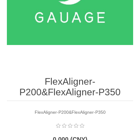
OCT 光源单元
椭偏仪（Ellipsometer）
化学气相沉积设备
光电直读光谱仪
光电类核心器件
OCT干涉仪单元
离线 IV 测试仪
湿法设备
GD-MS / ICP-MS
半导体设备用光源
耗材售后/维修/校准
OCT扫描系统
光能评价设备
立式炉管设备
X射线晶体定向仪
Holoeye空间光调制器
ECV配件
其他
TLM
离子注入设备
硅片硅块厚度
薄膜铌酸锂
TLM配件
等离子体局部废气处理设备
Others
快速热处理设备
X射线形貌仪
相位调制器
Sinton Instruments 配件
FlexAligner-
精密电子秤
P200&FlexAligner-P350
外延设备
标准样品（光伏）
激光尘埃粒子计数器
FlexAligner-P200&FlexAligner-P350
薄层电阻量测系统
太阳模拟器
0.000 (CNY)