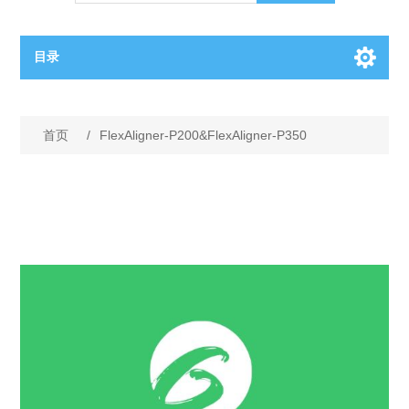
目录
OCT（光学相干断层扫描）解决方案汇总
首页
/
FlexAligner-P200&FlexAligner-P350
BC电池解决方案
OCT MZI干涉仪
OCT光源 扫频激光器
TOPCON电池片研发解决方案
OCT 平衡探测器
少子寿命测试仪
半导体装备
OCT数据采集卡
电阻率测试仪
等离子刻蚀设备
晶锭检测质量控制
OCT（光学相干断层扫描）整机
透光率测试仪
物理气相沉积设备
钙钛矿太阳能电池
氧碳分析仪