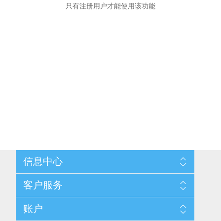
只有注册用户才能使用该功能
信息中心
网站地图
客户服务
配送与退换政策
隐私条款
搜索
账户
关于我们
新闻
联系我们