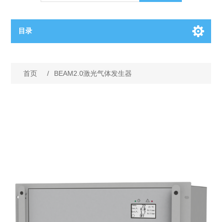
目录
OCT（光学相干断层扫描）解决方案汇总
首页
/
BEAM2.0激光气体发生器
BC电池解决方案
OCT MZI干涉仪
OCT光源 扫频激光器
TOPCON电池片研发解决方案
OCT 平衡探测器
少子寿命测试仪
半导体装备
OCT数据采集卡
电阻率测试仪
等离子刻蚀设备
晶锭检测质量控制
OCT（光学相干断层扫描）整机
透光率测试仪
物理气相沉积设备
钙钛矿太阳能电池
氧碳分析仪