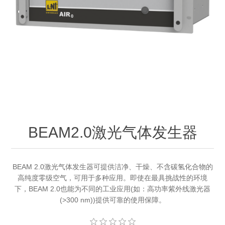
OCT 光源单元
椭偏仪（Ellipsometer）
化学气相沉积设备
光电直读光谱仪
光电类核心器件
OCT干涉仪单元
离线 IV 测试仪
湿法设备
GD-MS / ICP-MS
半导体设备用光源
耗材售后/维修/校准
OCT扫描系统
光能评价设备
立式炉管设备
X射线晶体定向仪
Holoeye空间光调制器
ECV配件
其他
TLM
离子注入设备
硅片硅块厚度
薄膜铌酸锂
TLM配件
等离子体局部废气处理设备
Others
快速热处理设备
X射线形貌仪
相位调制器
Sinton Instruments 配件
精密电子秤
BEAM2.0激光气体发生器
外延设备
标准样品（光伏）
激光尘埃粒子计数器
BEAM 2.0激光气体发生器可提供洁净、干燥、不含碳氢化合物的
高纯度零级空气，可用于多种应用。即使在最具挑战性的环境
薄层电阻量测系统
下，BEAM 2.0也能为不同的工业应用(如：高功率紫外线激光器
(>300 nm))提供可靠的使用保障。
太阳模拟器