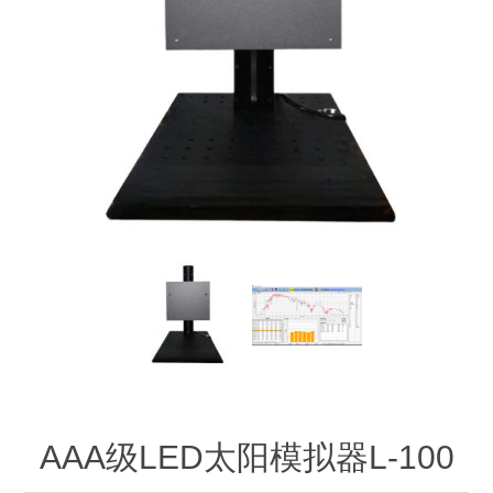
OCT 光源单元
椭偏仪（Ellipsometer）
化学气相沉积设备
光电直读光谱仪
光电类核心器件
OCT干涉仪单元
离线 IV 测试仪
湿法设备
GD-MS / ICP-MS
半导体设备用光源
耗材售后/维修/校准
OCT扫描系统
光能评价设备
立式炉管设备
X射线晶体定向仪
Holoeye空间光调制器
ECV配件
其他
TLM
离子注入设备
硅片硅块厚度
薄膜铌酸锂
TLM配件
等离子体局部废气处理设备
Others
快速热处理设备
X射线形貌仪
相位调制器
Sinton Instruments 配件
精密电子秤
外延设备
标准样品（光伏）
激光尘埃粒子计数器
薄层电阻量测系统
AAA级LED太阳模拟器L-100
太阳模拟器