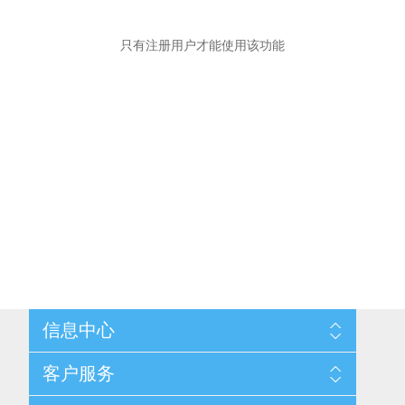
只有注册用户才能使用该功能
信息中心
网站地图
客户服务
配送与退换政策
隐私条款
搜索