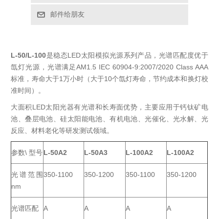
邮件给朋友
L-50/L-100
是稳态LED太阳模拟光源系列产品，光谱匹配度优于
氙灯光源，光谱满足AM1.5 IEC 60904-9:2007/2020 Class AAA
标准，寿命大于1万小时（大于10个氙灯寿命，节约成本和换灯校
准时间）。
大面积LED太阳光器有光谱和长寿面优势，主要应用于钙钛矿电
池、叠层电池、硅太阳能电池、有机电池、光催化、光水解、光
反应、材料老化等研发测试领域。
参数\ 型号
L-50A2
L-50A3
L-100A2
L-100A2
光谱范围
350-1100
350-1200
350-1100
350-1200
nm
光谱匹配
A
A
A
A