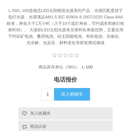
X射线类
L-50/L-100是稳态LED太阳模拟光源系列产品，光谱匹配度优于
氙灯光源，光谱满足AM1.5 IEC 60904-9:2007/2020 Class AAA
标准，寿命大于1万小时（大于10个氙灯寿命，节约成本和换灯校
客户伙伴计划
准时间）。 大面积LED太阳光器有光谱和长寿面优势，主要应用
于钙钛矿电池、叠层电池、硅太阳能电池、有机电池、光催化、
光水解、光反应、材料老化等研发测试领域
商品库存单位（SKU）:
L-100
电话报价
加入购物车
加入收藏夹
商品比较