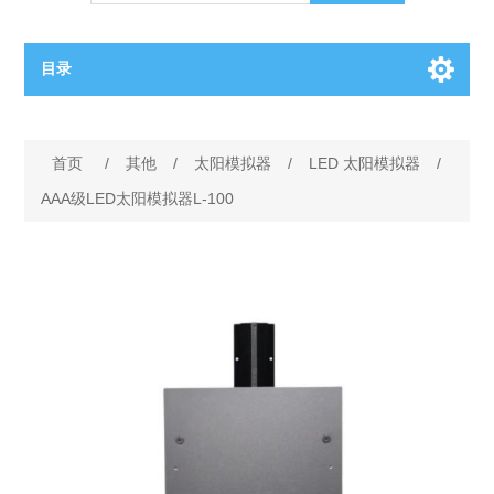
目录
OCT（光学相干断层扫描）解决方案汇总
首页
/
其他
/
太阳模拟器
/
LED 太阳模拟器
/
BC电池解决方案
OCT MZI干涉仪
AAA级LED太阳模拟器L-100
OCT光源 扫频激光器
TOPCON电池片研发解决方案
OCT 平衡探测器
少子寿命测试仪
半导体装备
OCT数据采集卡
电阻率测试仪
等离子刻蚀设备
晶锭检测质量控制
OCT（光学相干断层扫描）整机
透光率测试仪
物理气相沉积设备
钙钛矿太阳能电池
氧碳分析仪