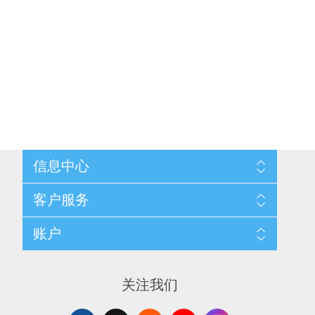
信息中心
网站地图
客户服务
配送与退换政策
隐私条款
搜索
账户
关于我们
新闻
联系我们
博客
愿望清单
最近浏览产品
申请供应商账户
产品比较
关注我们
新产品