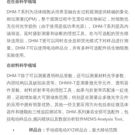
在生命科学领域
DHM-T系列为活体细胞从培养至融合全过程观测提供精确的量化
相位测量(QPM)，整个观测过程中无需任何生物标记，对细胞也
无任何光学损伤（由于使用是低功率光源）。DHM-T系列是高内
涵筛选、延时摄影测量和诊断的理想工具。在与可选配的荧光模
块连用后，DHM-T更可以同时在全息和荧光模式下对样品进行测
量。DHM-T可以使用电动样品台，并有多种可选配件供生物细胞
实验使用。
在材料科学领域
DHM-T除了可以测量透明样品形貌，还可以测量材料光学参数、
内部结构以及缺陷杂质等。DHM®-T是测量微光学元件、透明器
件形貌、材料折射率等的理想工具，如果与折射率匹配液一起使
用，还能增加最大可测倾角范围，特别是在测量众多微光学元件
的应用中拥有明显优势。其他一些主要应用方向包括表征微流体
器件和微颗粒三维追踪测试等。DHM-系列兼容全部可选配件，包
括电动样品台,频闪模块以及数据分析软件MEMS Analysis Tool。
样品台：
手动或电动XYZ样品台，最大移动范围