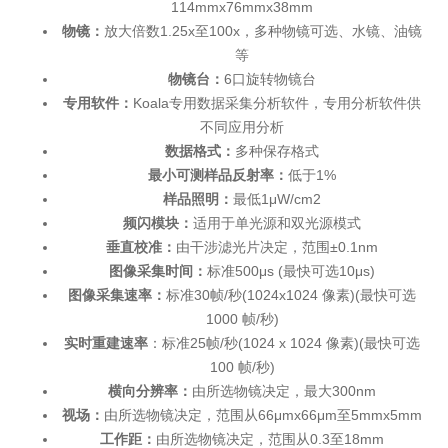
114mmx76mmx38mm
物镜：
放大倍数1.25x至100x，多种物镜可选、水镜、油镜
等
物镜台：
6口旋转物镜台
专用软件：
Koala专用数据采集分析软件，专用分析软件供
不同应用分析
数据格式：
多种保存格式
最小可测样品反射率：
低于1%
样品照明：
最低1μW/cm2
频闪模块：
适用于单光源和双光源模式
垂直校准：
由干涉滤光片决定，范围±0.1nm
图像采集时间：
标准500μs (最快可选10μs)
图像采集速率：
标准30帧/秒(1024x1024 像素)(最快可选
1000 帧/秒)
实时重建速率
：标准25帧/秒(1024 x 1024 像素)(最快可选
100 帧/秒)
横向分辨率：
由所选物镜决定，最大300nm
视场：
由所选物镜决定，范围从66μmx66μm至5mmx5mm
工作距：
由所选物镜决定，范围从0.3至18mm