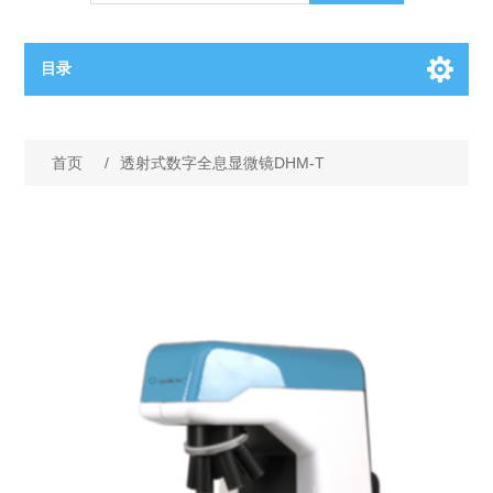
目录
OCT（光学相干断层扫描）解决方案汇总
首页
/
透射式数字全息显微镜DHM-T
BC电池解决方案
OCT MZI干涉仪
OCT光源 扫频激光器
TOPCON电池片研发解决方案
OCT 平衡探测器
少子寿命测试仪
半导体装备
OCT数据采集卡
电阻率测试仪
等离子刻蚀设备
晶锭检测质量控制
OCT（光学相干断层扫描）整机
透光率测试仪
物理气相沉积设备
钙钛矿太阳能电池
氧碳分析仪