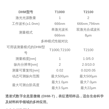
DHM型号
T1000
T2100
激光光源数量
1
2
工作波长(±1.0nm)
666nm
666nm,794nm
单激光波长
双激光合成波长
测量模式
666nm
8μm
多种模式性能对比
可用该测量模式的DHM型
T1000,T2100
T2100
号
测量精度[nm]
1
1.0/5.0
纵向分辨率[nm]
2
2.0/10.0
测量可重复性[nm]
0.02
0.02/0.05
动态可测纵向范围
最大500μm
最大500μm
最大1.0μm
最大7.0μm
最大可测台阶高度
最大3.5μm
最大22μm
透射式数字全息显微镜 (DHM-T)，表征透明样品，适合生命科学
及材料科学领域的多种应用。