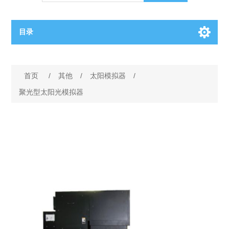
目录
OCT（光学相干断层扫描）解决方案汇总
首页
/
其他
/
太阳模拟器
/
BC电池解决方案
OCT MZI干涉仪
聚光型太阳光模拟器
OCT光源 扫频激光器
TOPCON电池片研发解决方案
OCT 平衡探测器
少子寿命测试仪
半导体装备
OCT数据采集卡
电阻率测试仪
等离子刻蚀设备
晶锭检测质量控制
OCT（光学相干断层扫描）整机
透光率测试仪
物理气相沉积设备
钙钛矿太阳能电池
氧碳分析仪