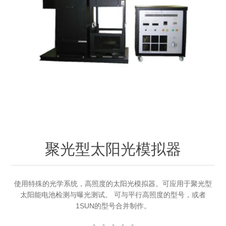
OCT 光源单元
椭偏仪（Ellipsometer）
化学气相沉积设备
光电直读光谱仪
光电类核心器件
OCT干涉仪单元
离线 IV 测试仪
湿法设备
GD-MS / ICP-MS
半导体设备用光源
耗材售后/维修/校准
OCT扫描系统
光能评价设备
立式炉管设备
X射线晶体定向仪
Holoeye空间光调制器
ECV配件
其他
TLM
离子注入设备
硅片硅块厚度
薄膜铌酸锂
TLM配件
等离子体局部废气处理设备
Others
快速热处理设备
X射线形貌仪
相位调制器
Sinton Instruments 配件
精密电子秤
聚光型太阳光模拟器
外延设备
标准样品（光伏）
激光尘埃粒子计数器
使用特殊的光学系统，高照度的太阳光模拟器。可应用于聚光型
薄层电阻量测系统
太阳能电池检测与曝光测试。 可与平行高照度的型号，或者
1SUN的型号合并制作。
太阳模拟器