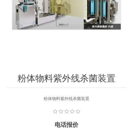
OCT 光源单元
椭偏仪（Ellipsometer）
化学气相沉积设备
光电直读光谱仪
光电类核心器件
OCT干涉仪单元
离线 IV 测试仪
湿法设备
GD-MS / ICP-MS
半导体设备用光源
耗材售后/维修/校准
OCT扫描系统
光能评价设备
立式炉管设备
X射线晶体定向仪
Holoeye空间光调制器
ECV配件
其他
TLM
离子注入设备
硅片硅块厚度
薄膜铌酸锂
TLM配件
等离子体局部废气处理设备
Others
快速热处理设备
X射线形貌仪
相位调制器
Sinton Instruments 配件
精密电子秤
粉体物料紫外线杀菌装置
外延设备
标准样品（光伏）
激光尘埃粒子计数器
粉体物料紫外线杀菌装置
薄层电阻量测系统
电话报价
太阳模拟器