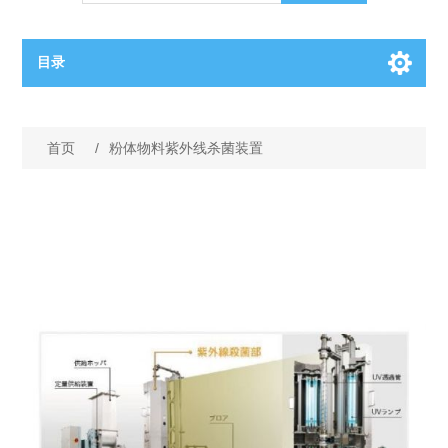
目录
OCT（光学相干断层扫描）解决方案汇总
首页
/
粉体物料紫外线杀菌装置
BC电池解决方案
OCT MZI干涉仪
OCT光源 扫频激光器
TOPCON电池片研发解决方案
OCT 平衡探测器
少子寿命测试仪
半导体装备
OCT数据采集卡
电阻率测试仪
等离子刻蚀设备
晶锭检测质量控制
OCT（光学相干断层扫描）整机
透光率测试仪
物理气相沉积设备
钙钛矿太阳能电池
氧碳分析仪