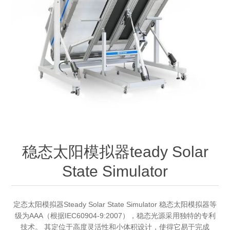
OCT 光源单元
椭偏仪（Ellipsometer）
化学气相沉积设备
光电直读光谱仪
光电类核心器件
OCT干涉仪单元
离线 IV 测试仪
湿法设备
GD-MS / ICP-MS
半导体设备用光源
耗材售后/维修/校准
OCT扫描系统
光能评价设备
立式炉管设备
X射线晶体定向仪
Holoeye空间光调制器
ECV配件
其他
TLM
离子注入设备
硅片硅块厚度
薄膜铌酸锂
TLM配件
等离子体局部废气处理设备
Others
快速热处理设备
X射线形貌仪
相位调制器
Sinton Instruments 配件
精密电子秤
稳态太阳模拟器teady Solar
外延设备
标准样品（光伏）
激光尘埃粒子计数器
State Simulator
薄层电阻量测系统
定态太阳模拟器Steady Solar State Simulator 稳态太阳模拟器等
级为AAA（根据IEC60904-9:2007），稳态光源采用独特的专利
太阳模拟器
技术。 其定位于高度灵活性和小体积设计，使得它易于完成