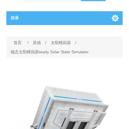
目录
OCT（光学相干断层扫描）解决方案汇总
首页
/
其他
/
太阳模拟器
/
BC电池解决方案
OCT MZI干涉仪
稳态太阳模拟器teady Solar State Simulator
OCT光源 扫频激光器
TOPCON电池片研发解决方案
OCT 平衡探测器
少子寿命测试仪
半导体装备
OCT数据采集卡
电阻率测试仪
等离子刻蚀设备
晶锭检测质量控制
OCT（光学相干断层扫描）整机
透光率测试仪
物理气相沉积设备
钙钛矿太阳能电池
氧碳分析仪