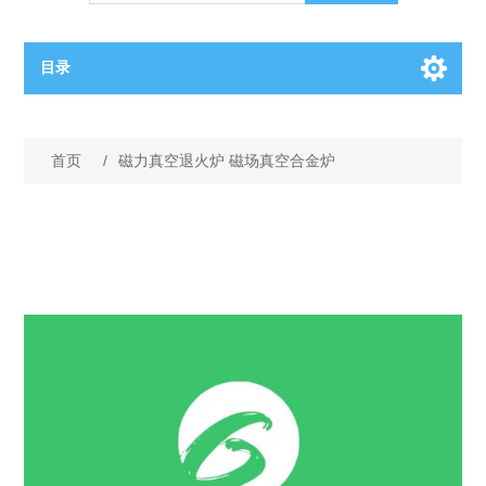
目录
OCT（光学相干断层扫描）解决方案汇总
首页
/
磁力真空退火炉 磁场真空合金炉
BC电池解决方案
OCT MZI干涉仪
OCT光源 扫频激光器
TOPCON电池片研发解决方案
OCT 平衡探测器
少子寿命测试仪
半导体装备
OCT数据采集卡
电阻率测试仪
等离子刻蚀设备
晶锭检测质量控制
OCT（光学相干断层扫描）整机
透光率测试仪
物理气相沉积设备
钙钛矿太阳能电池
氧碳分析仪