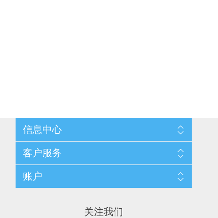
信息中心
网站地图
客户服务
配送与退换政策
隐私条款
搜索
账户
关于我们
新闻
联系我们
博客
愿望清单
最近浏览产品
申请供应商账户
产品比较
关注我们