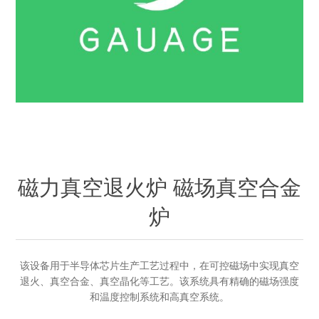
OCT 光源单元
椭偏仪（Ellipsometer）
化学气相沉积设备
光电直读光谱仪
光电类核心器件
OCT干涉仪单元
离线 IV 测试仪
湿法设备
GD-MS / ICP-MS
半导体设备用光源
耗材售后/维修/校准
OCT扫描系统
光能评价设备
立式炉管设备
X射线晶体定向仪
Holoeye空间光调制器
ECV配件
其他
TLM
离子注入设备
硅片硅块厚度
薄膜铌酸锂
TLM配件
等离子体局部废气处理设备
Others
快速热处理设备
X射线形貌仪
相位调制器
Sinton Instruments 配件
精密电子秤
磁力真空退火炉 磁场真空合金
外延设备
炉
标准样品（光伏）
激光尘埃粒子计数器
薄层电阻量测系统
该设备用于半导体芯片生产工艺过程中，在可控磁场中实现真空
退火、真空合金、真空晶化等工艺。该系统具有精确的磁场强度
和温度控制系统和高真空系统。
太阳模拟器