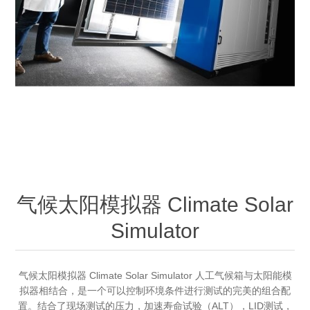
OCT 光源单元
椭偏仪（Ellipsometer）
化学气相沉积设备
光电直读光谱仪
光电类核心器件
OCT干涉仪单元
离线 IV 测试仪
湿法设备
GD-MS / ICP-MS
半导体设备用光源
耗材售后/维修/校准
OCT扫描系统
光能评价设备
立式炉管设备
X射线晶体定向仪
Holoeye空间光调制器
ECV配件
其他
TLM
离子注入设备
硅片硅块厚度
薄膜铌酸锂
TLM配件
等离子体局部废气处理设备
Others
快速热处理设备
X射线形貌仪
相位调制器
Sinton Instruments 配件
精密电子秤
气候太阳模拟器 Climate Solar
外延设备
标准样品（光伏）
激光尘埃粒子计数器
Simulator
薄层电阻量测系统
气候太阳模拟器 Climate Solar Simulator 人工气候箱与太阳能模
拟器相结合，是一个可以控制环境条件进行测试的完美的组合配
太阳模拟器
置。结合了现场测试的压力，加速寿命试验（ALT），LID测试，