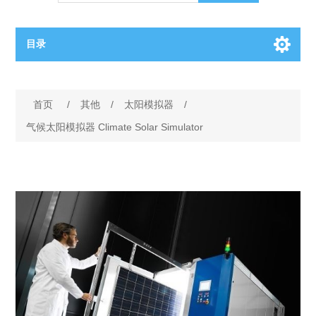
目录
OCT（光学相干断层扫描）解决方案汇总
首页
/
其他
/
太阳模拟器
/
BC电池解决方案
OCT MZI干涉仪
气候太阳模拟器 Climate Solar Simulator
OCT光源 扫频激光器
TOPCON电池片研发解决方案
OCT 平衡探测器
少子寿命测试仪
半导体装备
OCT数据采集卡
电阻率测试仪
等离子刻蚀设备
晶锭检测质量控制
OCT（光学相干断层扫描）整机
透光率测试仪
物理气相沉积设备
钙钛矿太阳能电池
氧碳分析仪