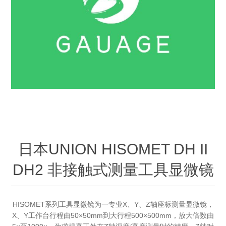
OCT 光源单元
椭偏仪（Ellipsometer）
化学气相沉积设备
光电直读光谱仪
光电类核心器件
OCT干涉仪单元
离线 IV 测试仪
湿法设备
GD-MS / ICP-MS
半导体设备用光源
耗材售后/维修/校准
OCT扫描系统
光能评价设备
立式炉管设备
X射线晶体定向仪
Holoeye空间光调制器
ECV配件
其他
TLM
离子注入设备
硅片硅块厚度
薄膜铌酸锂
TLM配件
等离子体局部废气处理设备
Others
快速热处理设备
X射线形貌仪
相位调制器
Sinton Instruments 配件
精密电子秤
日本UNION HISOMET DH II
外延设备
标准样品（光伏）
激光尘埃粒子计数器
DH2 非接触式测量工具显微镜
薄层电阻量测系统
HISOMET系列工具显微镜为一专业X、Y、Z轴座标测量显微镜，
太阳模拟器
X、Y工作台行程由50×50mm到大行程500×500mm，放大倍数由