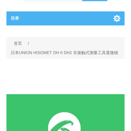
目录
OCT（光学相干断层扫描）解决方案汇总
首页
/
BC电池解决方案
OCT MZI干涉仪
日本UNION HISOMET DH II DH2 非接触式测量工具显微镜
OCT光源 扫频激光器
TOPCON电池片研发解决方案
OCT 平衡探测器
少子寿命测试仪
半导体装备
OCT数据采集卡
电阻率测试仪
等离子刻蚀设备
晶锭检测质量控制
OCT（光学相干断层扫描）整机
透光率测试仪
物理气相沉积设备
钙钛矿太阳能电池
氧碳分析仪