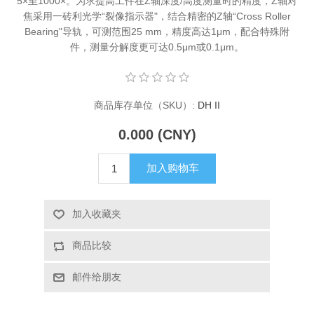
5×至1000×。为求提高工件在Z轴深度/高度测量时的精度，Z轴对
焦采用一砖利光学“裂像指示器"，结合精密的Z轴“Cross Roller
X射线类
Bearing"导轨，可测范围25 mm，精度高达1μm，配合特殊附
件，测量分解度更可达0.5μm或0.1μm。
客户伙伴计划
商品库存单位（SKU）:
DH II
0.000 (CNY)
加入购物车
加入收藏夹
商品比较
邮件给朋友