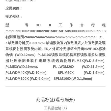
应用实例：
技术规格：
型 号
DH II
工作台行程
mm
50×50
100×100
100×200
150×150
150×300
300×300
500×500
Z
轴测量范围
25mm
25mm
25mm
25mm
25mm
25mm
25mm
X、Y、
Z轴数显分解度
0.001mm
Z轴读数装置
内置数显表／外置数据处理
系统
反射照明系统
内置LED／外置冷光源
标准目镜
NWF10X
标准
物镜（W.D.12mm）
PLM10X
读数系统
简易座标读数器
多功能数
据处理器
测量软件电脑系统
选购物镜
PLM3X(W.D.8.5mm),
PLM5X(W.D.19mm),
PLLWDM20X (W.D.11.2mm),
PLLWDM40X(W.D.10mm),
SPLM50X (W.D.1.5mm),
PLLWDM100X (W.D.5.0mm),
SPLM100X(W.D.1.0mm)
商品标签(逗号隔开)
工具显微镜
(1)