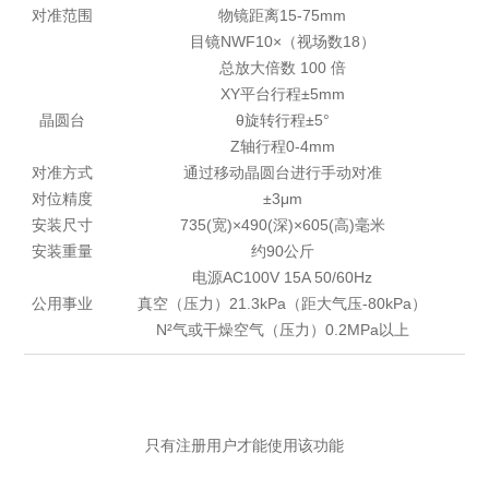
对准范围
物镜距离15-75mm
目镜NWF10×（视场数18）
总放大倍数 100 倍
XY平台行程±5mm
晶圆台
θ旋转行程±5°
Z轴行程0-4mm
对准方式
通过移动晶圆台进行手动对准
对位精度
±3μm
安装尺寸
735(宽)×490(深)×605(高)毫米
安装重量
约90公斤
电源AC100V 15A 50/60Hz
公用事业
真空（压力）21.3kPa（距大气压-80kPa）
N²气或干燥空气（压力）0.2MPa以上
只有注册用户才能使用该功能