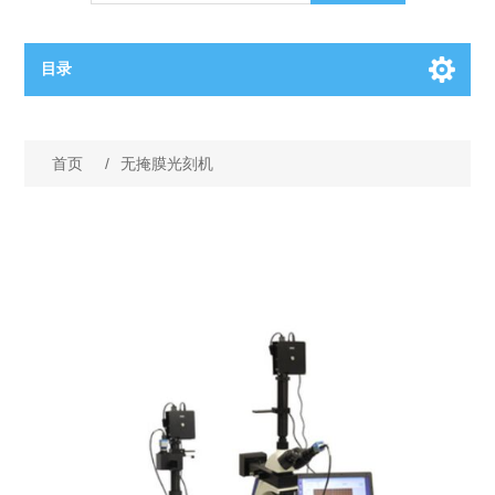
目录
OCT（光学相干断层扫描）解决方案汇总
首页
/
无掩膜光刻机
BC电池解决方案
OCT MZI干涉仪
OCT光源 扫频激光器
TOPCON电池片研发解决方案
OCT 平衡探测器
少子寿命测试仪
半导体装备
OCT数据采集卡
电阻率测试仪
等离子刻蚀设备
晶锭检测质量控制
OCT（光学相干断层扫描）整机
透光率测试仪
物理气相沉积设备
钙钛矿太阳能电池
氧碳分析仪