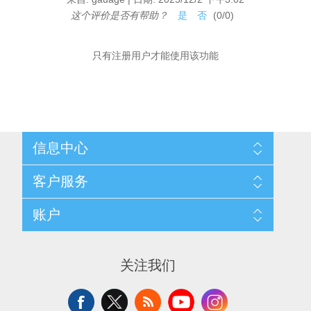
这个评价是否有帮助？
是
否
(
0
/
0
)
只有注册用户才能使用该功能
信息中心
网站地图
客户服务
配送与退换政策
隐私条款
搜索
账户
关于我们
新闻
联系我们
博客
愿望清单
最近浏览产品
申请供应商账户
产品比较
关注我们
新产品