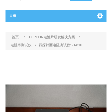
目录
OCT（光学相干断层扫描）解决方案汇总
首页
/
TOPCON电池片研发解决方案
/
BC电池解决方案
OCT MZI干涉仪
电阻率测试仪
/
四探针面电阻测试仪SD-810
OCT光源 扫频激光器
TOPCON电池片研发解决方案
OCT 平衡探测器
少子寿命测试仪
半导体装备
OCT数据采集卡
电阻率测试仪
等离子刻蚀设备
晶锭检测质量控制
OCT（光学相干断层扫描）整机
透光率测试仪
物理气相沉积设备
钙钛矿太阳能电池
氧碳分析仪