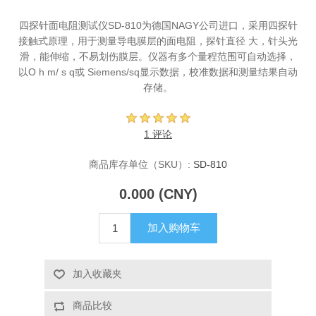
X射线类
四探针面电阻测试仪SD-810为德国NAGY公司进口，采用四探针
接触式原理，用于测量导电膜层的面电阻，探针直径 大，针头光
滑，能伸缩，不易划伤膜层。仪器有多个量程范围可自动选择，
客户伙伴计划
以O h m/ s q或 Siemens/sq显示数据，校准数据和测量结果自动
存储。
1 评论
商品库存单位（SKU）:
SD-810
0.000 (CNY)
加入购物车
加入收藏夹
商品比较