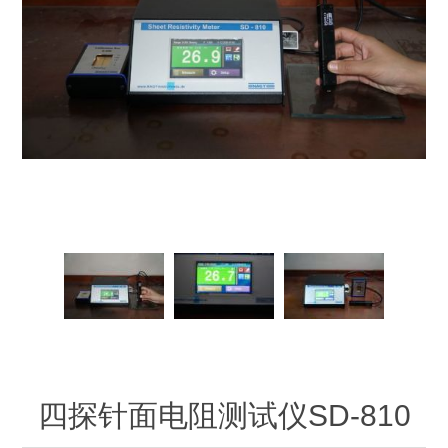
OCT 光源单元
椭偏仪（Ellipsometer）
化学气相沉积设备
光电直读光谱仪
光电类核心器件
OCT干涉仪单元
离线 IV 测试仪
湿法设备
GD-MS / ICP-MS
半导体设备用光源
耗材售后/维修/校准
OCT扫描系统
光能评价设备
立式炉管设备
X射线晶体定向仪
Holoeye空间光调制器
ECV配件
其他
TLM
离子注入设备
硅片硅块厚度
薄膜铌酸锂
TLM配件
等离子体局部废气处理设备
Others
快速热处理设备
X射线形貌仪
相位调制器
Sinton Instruments 配件
精密电子秤
外延设备
标准样品（光伏）
激光尘埃粒子计数器
薄层电阻量测系统
四探针面电阻测试仪SD-810
太阳模拟器