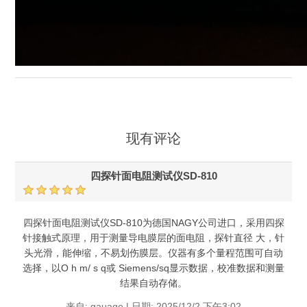
现有评论
四探针面电阻测试仪SD-810
四探针面电阻测试仪SD-810为德国NAGY公司进口，采用四探
针接触式原理，用于测量导电膜层的面电阻，探针直径 大，针
头光滑，能伸缩，不易划伤膜层。仪器有多个量程范围可自动
选择，以O h m/ s q或 Siemens/sq显示数据，校准数据和测量
结果自动存储。
来自:
gauage
|
日期:
2025/12/2 下午3:02