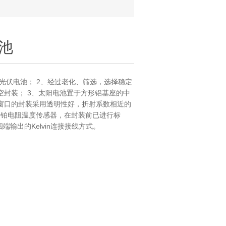
池
硅光伏电池； 2、经过老化、筛选，选择稳定
空封装； 3、太阳电池置于方形铝基座的中
窗口的封装采用透明性好，折射系数相近的
00铂电阻温度传感器，在封装前已进行标
端输出的Kelvin连接接线方式。