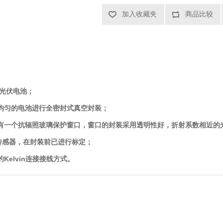
加入收藏夹
商品比较
硅光伏电池
；
均匀的电池进行
全密封式真空封装
；
有一个抗辐照玻璃保护窗口，窗口的封装采用透明性好，折射系数相近的
度传感器，在封装前已进行标定
；
elvin连接接线方式
。