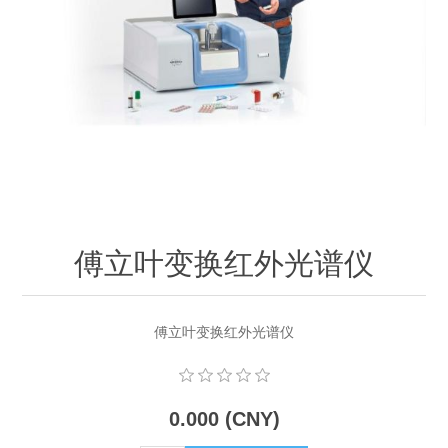
OCT 光源单元
椭偏仪（Ellipsometer）
化学气相沉积设备
光电直读光谱仪
光电类核心器件
OCT干涉仪单元
离线 IV 测试仪
湿法设备
GD-MS / ICP-MS
半导体设备用光源
耗材售后/维修/校准
OCT扫描系统
光能评价设备
立式炉管设备
X射线晶体定向仪
Holoeye空间光调制器
ECV配件
其他
TLM
离子注入设备
硅片硅块厚度
薄膜铌酸锂
TLM配件
等离子体局部废气处理设备
Others
快速热处理设备
X射线形貌仪
相位调制器
Sinton Instruments 配件
精密电子秤
傅立叶变换红外光谱仪
外延设备
标准样品（光伏）
激光尘埃粒子计数器
傅立叶变换红外光谱仪
薄层电阻量测系统
0.000 (CNY)
太阳模拟器