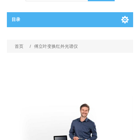
目录
OCT（光学相干断层扫描）解决方案汇总
首页
/
傅立叶变换红外光谱仪
BC电池解决方案
OCT MZI干涉仪
OCT光源 扫频激光器
TOPCON电池片研发解决方案
OCT 平衡探测器
少子寿命测试仪
半导体装备
OCT数据采集卡
电阻率测试仪
等离子刻蚀设备
晶锭检测质量控制
OCT（光学相干断层扫描）整机
透光率测试仪
物理气相沉积设备
钙钛矿太阳能电池
氧碳分析仪